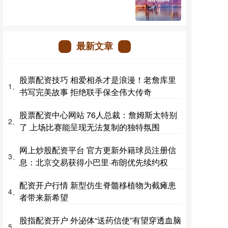
最新文章
股票配资技巧 相爱相杀才是浪漫！老詹库里
1、
书写完美故事 拒绝联手保全伟大传奇
股票配资中心网站 76人总裁：詹姆斯太特别
2、
了 上场比赛能呈现无法复制的独特氛围
网上炒股配资平台 官方更新外籍球员注册信
3、
息：北京交易获得小巴里·布朗优先续约权
配资开户行情 新型仿生脊髓移植物为截瘫患
4、
者带来新希望
股指配资开户 外泌体“送药信使”有望穿透血脑
5、