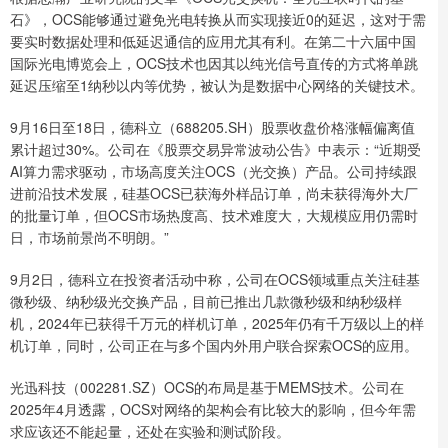
石》，OCS能够通过避免光电转换从而实现接近0的延迟，这对于需
要实时数据处理和低延迟通信的应用尤其有利。在第二十六届中国
国际光电博览会上，OCS技术也因其以纯光信号直传的方式将单跳
延迟压缩至1纳秒以内等优势，被认为是数据中心网络的关键技术。
9月16日至18日，德科立（688205.SH）股票收盘价格涨幅偏离值
累计超过30%。公司在《股票交易异常波动公告》中表示：“近期受
AI算力需求驱动，市场高度关注OCS（光交换）产品。公司持续跟
进前沿技术发展，硅基OCS已获海外样品订单，尚未获得海外大厂
的批量订单，但OCS市场热度高、技术难度大，大规模应用仍需时
日，市场前景尚不明朗。”
9月2日，德科立在投资者活动中称，公司在OCS领域重点关注硅基
微秒级、纳秒级光交换产品，目前已推出几款微秒级和纳秒级样
机，2024年已获得千万元的样机订单，2025年仍有千万级以上的样
机订单，同时，公司正在与多个国内外用户联合探索OCS的应用。
光迅科技（002281.SZ）OCS的布局是基于MEMS技术。公司在
2025年4月透露，OCS对网络的架构会有比较大的影响，但今年需
求应该还不能起量，还处在实验和测试阶段。