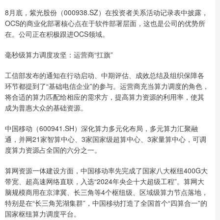
8月底，紫光股份（000938.SZ）在投资者关系活动记录表中披露，
OCS的商业化部署核心点在于软件部署层面，这也是公司的优势所
在。公司正在积极跟进OCS领域。
毫秒级算力调度攻坚：运营商“扛旗”
工信部发布的通知在行动启动、中期评估、成效总结及组织保障各
环节都提到了“基础电信企业”的参与。运营商充当算力调度的角色，
将合适的算力匹配给相应的需求方，提高算力资源的利用率，使其
成为普惠大众的基础资源。
中国移动（600941.SH）深化算力多元化布局，多元算力汇聚融
通，并网21家智算中心、3家国家级超算中心、3家量算中心，可调
度算力资源占全国的六分之一。
算网资源一体建设方面，中国移动率先完成了国家八大枢纽400G大
带宽、超高速网络直联，入选“2024年央企十大超级工程”。算网大
脑规模商用在京津冀、长三角等4个枢纽级、区域级算力节点落地，
特别是在“长三角芜湖集群”，中国移动打造了全国首个“四算合一”的
国家枢纽算力调度平台。