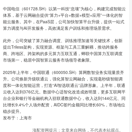
中国电信（601728.SH）以第一科技“息壤”为核心，构建完成智能云
体系，基于云网融合提供“算力+平台+数据+模型+应用”一体化的智
能云服务。其中，在PaaS层，公司加快智算平台升级，提供一站式
算力调度与AI开发服务，高效满足客户训练和推理场景需求。
此外，公司突破了算力融合调度、训练推理加速等关键技术，创新
提出Triless架构，实现资源、框架与工具三重解耦，推动跨服务
商、跨地区、跨架构的多元算力互联互通，蝉联中国算力互联调度
市场第一，稳居中国智算云服务市场领导者象限。
2025年上半年，中国联通（600050.SH）算网数智业务实现量质齐
升。公司焕新升级联通云，强化算智云网融合，实现毫秒级智能调
度和一体化智能运营，打造“AI智选联通云”品牌形象。上半年，联通
云收入达到376亿元。数据中心适智化改造成效明显，更多互联网平
台企业和银行等金融机构入驻联通数据中心，收入达到144亿元、同
比增长9.4%个人场外配资，AIDC签约金额同比增长60%，市场地位
稳步提升。
发布于：上海市
涨配资网提示：文章来自网络，不代表本站观点。