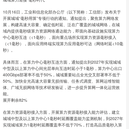
10月16日，工业和信息化部办公厅（以下简称：工信部）发布关于
开展城域“毫秒用算”专项行动的通知。通知提出，聚焦算力网络发
展，构建高速大容量、确定低时延、泛在广覆盖的城域网络，在城
域内提供毫秒级算力资源网络通达能力，即面向基础设施实现算力
中心毫秒互连（<1毫秒），面向重点场所实现算力资源毫秒接入
（<1毫秒），面向应用终端实现算力应用毫秒可达（网络时延<10毫
秒）。
具体而言，在算力中心毫秒互连方面，通知提出到2027年实现城域
中型及以上算力中心间光层单向互连时延小于1毫秒，算力中心出口
400Gbps部署率不低于50%，城域重要站点全光交叉部署率不低于
50%。加快全光高速大容量无损传输、任务式调度、算网运维智能
体、广域无损网络等技术研发验证，进一步提升算网一体化运营效
能。
展开剩余82%
在算力资源毫秒接入方面，开展算力资源毫秒接入能力评估，建立
城域中型及以上算力中心1毫秒时延圈覆盖能力监测机制，到2027年
实现城域算力1毫秒时延圈覆盖率不低于70%，打造高品质毫秒入算