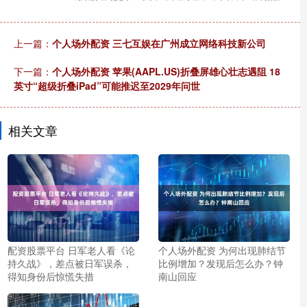
上一篇：
个人场外配资 三七互娱在广州成立网络科技新公司
下一篇：
个人场外配资 苹果(AAPL.US)折叠屏雄心壮志遇阻 18
英寸“超级折叠iPad”可能推迟至2029年问世
相关文章
配资股票平台 日军老人看《论
个人场外配资 为何出现肺结节
持久战》，差点被日军误杀，
比例增加？发现后怎么办？钟
得知身份后惊慌失措
南山回应